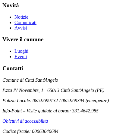
Novità
Notizie
Comunicati
Avvisi
Vivere il comune
Luoghi
Eventi
Contatti
Comune di Città Sant'Angelo
P.zza IV Novembre, 1 - 65013 Città Sant'Angelo (PE)
Polizia Locale: 085.9699132 / 085.969394 (emergenze)
Info-Point – Visite guidate al borgo: 331.4642.985
Obiettivi di accessibilità
Codice fiscale: 00063640684