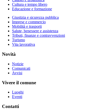
Cultura e tempo libero
Educazione e formazione
Giustizia e sicurezza pubblica
Imprese e commercio
Mobilità e trasporti
Salute, benessere e assistenza
Tributi, finanze e contravvenzioni
Turismo
Vita lavorativa
Novità
Notizie
Comunicati
Avvisi
Vivere il comune
Luoghi
Eventi
Contatti